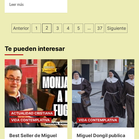
sobre
Leer
Leer más
Proceso
más
de
sobre
beatificación
Indulgencia
Paginación
de
Anterior
Plenaria
1
3
4
5
37
Siguiente
2
…
la
en
de
Hermana
Nochevieja
Clare
entradas
y
Te pueden interesar
Año
Nuevo
ACTUALIDAD CRISTIANA
VIDA CONTEMPLATIVA
VIDA CONTEMPLATIVA
Best Seller de Miguel
Miguel Dongil publica