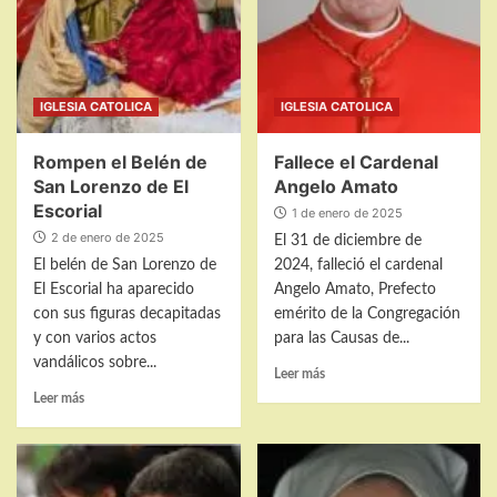
Jubileo
2025
IGLESIA CATOLICA
IGLESIA CATOLICA
Rompen el Belén de
Fallece el Cardenal
San Lorenzo de El
Angelo Amato
Escorial
1 de enero de 2025
2 de enero de 2025
El 31 de diciembre de
El belén de San Lorenzo de
2024, falleció el cardenal
El Escorial ha aparecido
Angelo Amato, Prefecto
con sus figuras decapitadas
emérito de la Congregación
y con varios actos
para las Causas de...
vandálicos sobre...
Leer
Leer más
más
Leer
Leer más
sobre
más
Fallece
sobre
el
Rompen
Cardenal
el