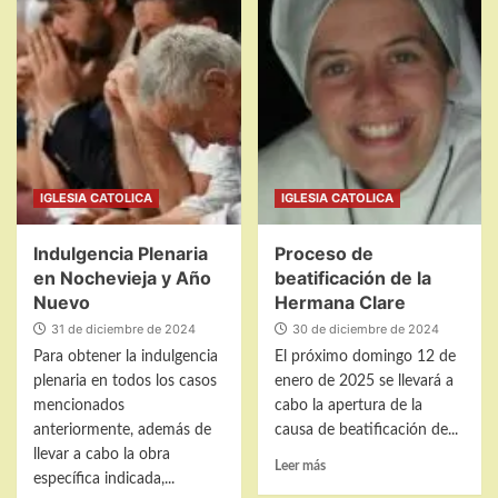
Angelo
Belén
Amato
de
San
Lorenzo
de
El
Escorial
IGLESIA CATOLICA
IGLESIA CATOLICA
Indulgencia Plenaria
Proceso de
en Nochevieja y Año
beatificación de la
Nuevo
Hermana Clare
31 de diciembre de 2024
30 de diciembre de 2024
Para obtener la indulgencia
El próximo domingo 12 de
plenaria en todos los casos
enero de 2025 se llevará a
mencionados
cabo la apertura de la
anteriormente, además de
causa de beatificación de...
llevar a cabo la obra
Leer
Leer más
específica indicada,...
más