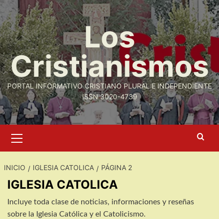
Saltar
al
Los
contenido
Cristianismos
PORTAL INFORMATIVO CRISTIANO PLURAL E INDEPENDIENTE
ISSN 3020-4739
Menú
primario
INICIO
IGLESIA CATOLICA
PÁGINA 2
IGLESIA CATOLICA
Incluye toda clase de noticias, informaciones y reseñas
sobre la Iglesia Católica y el Catolicismo.