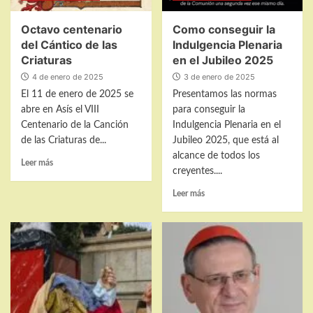
Octavo centenario
Como conseguir la
del Cántico de las
Indulgencia Plenaria
Criaturas
en el Jubileo 2025
4 de enero de 2025
3 de enero de 2025
El 11 de enero de 2025 se
Presentamos las normas
abre en Asís el VIII
para conseguir la
Centenario de la Canción
Indulgencia Plenaria en el
de las Criaturas de...
Jubileo 2025, que está al
alcance de todos los
Leer
Leer más
creyentes....
más
sobre
Leer
Leer más
Octavo
más
centenario
sobre
del
Como
Cántico
conseguir
de
la
las
Indulgencia
Criaturas
Plenaria
en
el