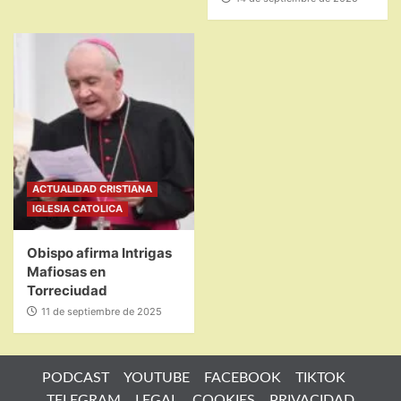
ACTUALIDAD CRISTIANA
IGLESIA CATOLICA
Obispo afirma Intrigas
Mafiosas en
Torreciudad
11 de septiembre de 2025
PODCAST
YOUTUBE
FACEBOOK
TIKTOK
TELEGRAM
LEGAL
COOKIES
PRIVACIDAD