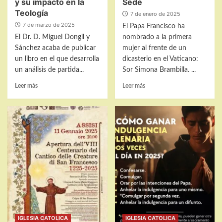
y su impacto en la
Sede
Teología
7 de enero de 2025
7 de marzo de 2025
El Papa Francisco ha
El Dr. D. Miguel Dongil y
nombrado a la primera
Sánchez acaba de publicar
mujer al frente de un
un libro en el que desarrolla
dicasterio en el Vaticano:
un análisis de partida...
Sor Simona Brambilla. ...
Leer
Leer
Leer más
Leer más
más
más
sobre
sobre
Libro
Primera
sobre
Prefecta
la
nombrada
Consciencia
por
Artificial
Santa
y
Sede
su
impacto
en
la
Teología
IGLESIA CATOLICA
IGLESIA CATOLICA