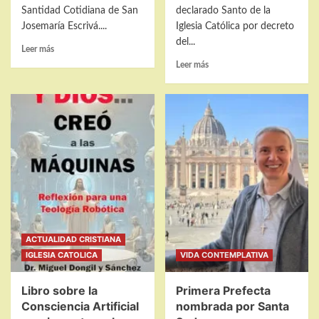
Santidad Cotidiana de San
declarado Santo de la
Josemaría Escrivá....
Iglesia Católica por decreto
del...
Leer
Leer más
más
Leer
Leer más
sobre
más
Opus
sobre
Dei
La
unido
Verdad
a
sobre
San
el
Carlo
cuerpo
Acutis
incorrupto
y
de
apoyo
San
del
Carlo
Papa
Acutis
Francisco
ACTUALIDAD CRISTIANA
en
2025
IGLESIA CATOLICA
VIDA CONTEMPLATIVA
Libro sobre la
Primera Prefecta
Consciencia Artificial
nombrada por Santa