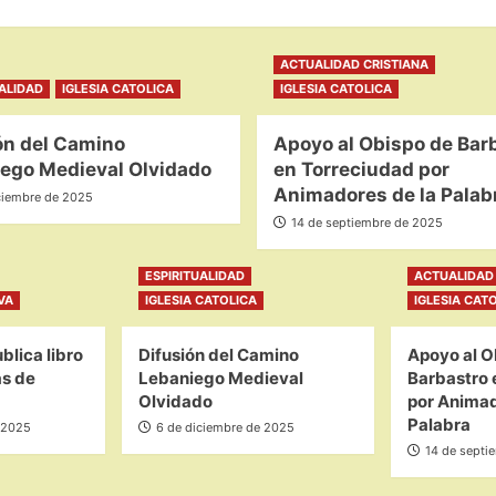
ACTUALIDAD CRISTIANA
UALIDAD
IGLESIA CATOLICA
IGLESIA CATOLICA
ón del Camino
Apoyo al Obispo de Bar
ego Medieval Olvidado
en Torreciudad por
Animadores de la Palab
ciembre de 2025
14 de septiembre de 2025
ESPIRITUALIDAD
ACTUALIDAD 
VA
IGLESIA CATOLICA
IGLESIA CAT
blica libro
Difusión del Camino
Apoyo al O
as de
Lebaniego Medieval
Barbastro 
Olvidado
por Animad
Palabra
 2025
6 de diciembre de 2025
14 de septi