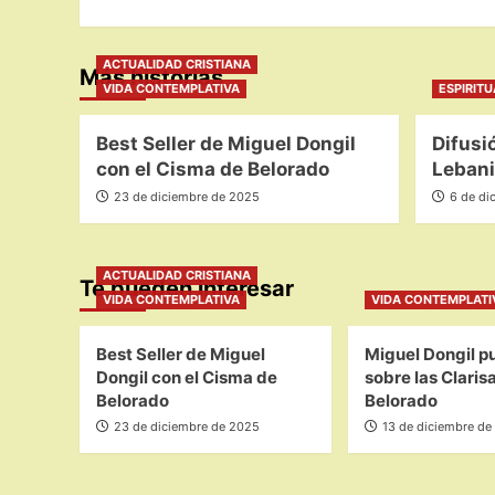
entradas
ACTUALIDAD CRISTIANA
Más historias
VIDA CONTEMPLATIVA
ESPIRIT
Best Seller de Miguel Dongil
Difusi
con el Cisma de Belorado
Lebani
23 de diciembre de 2025
6 de di
ACTUALIDAD CRISTIANA
Te pueden interesar
VIDA CONTEMPLATIVA
VIDA CONTEMPLATI
Best Seller de Miguel
Miguel Dongil pu
Dongil con el Cisma de
sobre las Claris
Belorado
Belorado
23 de diciembre de 2025
13 de diciembre de