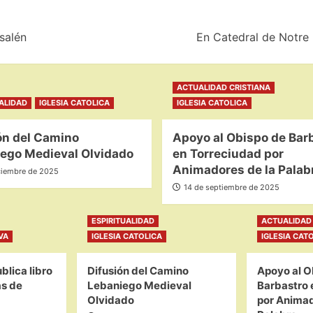
salén
En Catedral de Notre
ACTUALIDAD CRISTIANA
UALIDAD
IGLESIA CATOLICA
IGLESIA CATOLICA
ón del Camino
Apoyo al Obispo de Bar
ego Medieval Olvidado
en Torreciudad por
Animadores de la Palab
ciembre de 2025
14 de septiembre de 2025
ESPIRITUALIDAD
ACTUALIDAD 
VA
IGLESIA CATOLICA
IGLESIA CAT
blica libro
Difusión del Camino
Apoyo al O
as de
Lebaniego Medieval
Barbastro 
Olvidado
por Animad