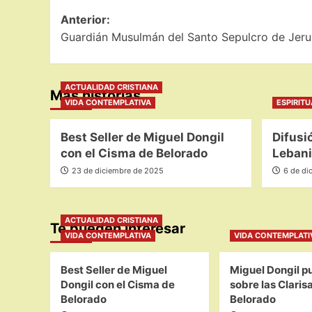
Navegación
Anterior:
Guardián Musulmán del Santo Sepulcro de Jeru
de
entradas
ACTUALIDAD CRISTIANA
Más historias
VIDA CONTEMPLATIVA
ESPIRIT
Best Seller de Miguel Dongil
Difusi
con el Cisma de Belorado
Lebani
23 de diciembre de 2025
6 de di
ACTUALIDAD CRISTIANA
Te pueden interesar
VIDA CONTEMPLATIVA
VIDA CONTEMPLATI
Best Seller de Miguel
Miguel Dongil pu
Dongil con el Cisma de
sobre las Claris
Belorado
Belorado