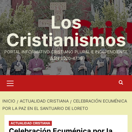
Saltar
al
Los
contenido
Cristianismos
PORTAL INFORMATIVO CRISTIANO PLURAL E INDEPENDIENTE
ISSN 3020-4739
Menú
primario
INICIO
ACTUALIDAD CRISTIANA
CELEBRACIÓN ECUMÉNICA
POR LA PAZ EN EL SANTUARIO DE LORETO
ACTUALIDAD CRISTIANA
Celebración Ecuménica por la