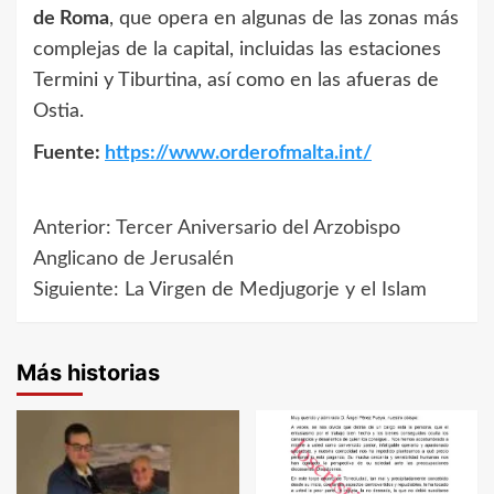
de Roma
, que opera en algunas de las zonas más
complejas de la capital, incluidas las estaciones
Termini y Tiburtina, así como en las afueras de
Ostia.
Fuente:
https://www.orderofmalta.int/
Anterior:
Tercer Aniversario del Arzobispo
Navegación
Anglicano de Jerusalén
de
Siguiente:
La Virgen de Medjugorje y el Islam
entradas
Más historias