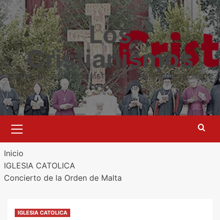
Saltar
al
Los
contenido
Cristianismos
PORTAL INFORMATIVO CRISTIANO PLURAL E INDEPENDIENTE
ISSN 3020-4739
Menú
primario
Inicio
IGLESIA CATOLICA
Concierto de la Orden de Malta
IGLESIA CATOLICA