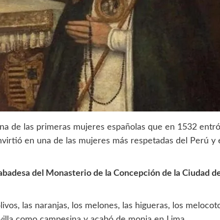
na de las primeras mujeres españolas que en 1532 entró 
nvirtió en una de las mujeres más respetadas del Perú y 
badesa del Monasterio de la Concepción de la Ciudad d
olivos, las naranjas, los melones, las higueras, los meloc
evilla como campesina y acabó de monja en Lima