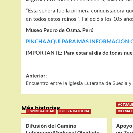
“Esta señora fue la primera conquistadora que
en todos estos reinos “. Falleció a los 105 a
Museo Pedro de Osma. Perú
PINCHA AQUÍ PARA MÁS INFORMACIÓN 
IMPORTANTE:
Para estar al día de todas nu
Navegación
Anterior:
Encuentro entre la Iglesia Luterana de Suecia y
de
entradas
ACTUALI
Más historias
ESPIRITUALIDAD
IGLESIA CATOLICA
IGLESIA 
Difusión del Camino
Apoyo 
Lebaniego Medieval Olvidado
en Tor