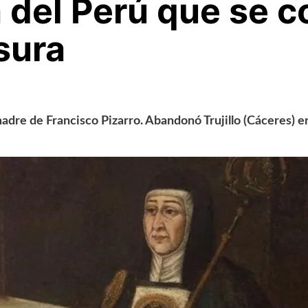
del Perú que se co
sura
dre de Francisco Pizarro. Abandonó Trujillo (Cáceres) en