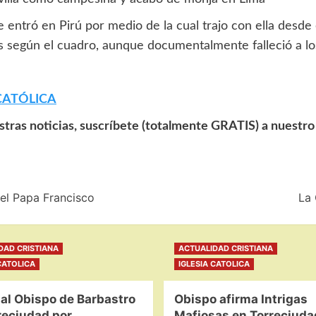
 entró en Pirú por medio de la cual trajo con ella desde 
ños según el cuadro, aunque documentalmente falleció a lo
CATÓLICA
estras noticias, suscríbete (totalmente GRATIS) a nuestr
 el Papa Francisco
La 
DAD CRISTIANA
ACTUALIDAD CRISTIANA
CATOLICA
IGLESIA CATOLICA
al Obispo de Barbastro
Obispo afirma Intrigas
reciudad por
Mafiosas en Torreciuda