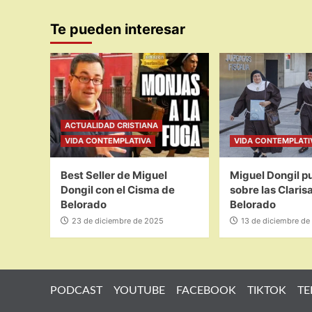
Te pueden interesar
ACTUALIDAD CRISTIANA
VIDA CONTEMPLATIVA
VIDA CONTEMPLATI
Best Seller de Miguel
Miguel Dongil pu
Dongil con el Cisma de
sobre las Claris
Belorado
Belorado
23 de diciembre de 2025
13 de diciembre de
PODCAST
YOUTUBE
FACEBOOK
TIKTOK
TE