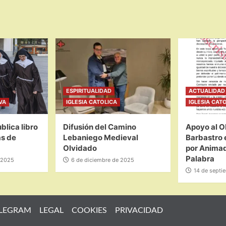
ESPIRITUALIDAD
ACTUALIDAD 
VA
IGLESIA CATOLICA
IGLESIA CAT
blica libro
Difusión del Camino
Apoyo al O
as de
Lebaniego Medieval
Barbastro 
Olvidado
por Animad
Palabra
 2025
6 de diciembre de 2025
14 de septi
LEGRAM
LEGAL
COOKIES
PRIVACIDAD