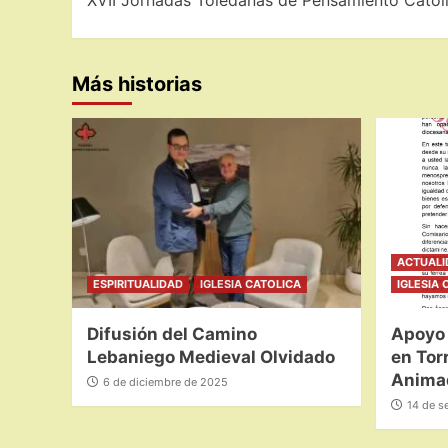
XVII Jornadas Toledanas de Pensamiento Catól
de
entradas
Más historias
ACTUALI
ESPIRITUALIDAD
IGLESIA CATOLICA
IGLESIA 
Difusión del Camino
Apoyo 
Lebaniego Medieval Olvidado
en Tor
Animad
6 de diciembre de 2025
14 de s