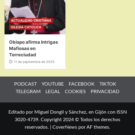
ACTUALIDAD CRISTIANA
IGLESIA CATOLICA
Obispo afirma Intrigas
Mafiosas en
Torreciudad
11 de septiembre de 2025
PODCAST
YOUTUBE
FACEBOOK
TIKTOK
TELEGRAM
LEGAL
COOKIES
PRIVACIDAD
Editado por Miguel Dongil y Sánchez, en Gijón con ISSN
3020-4739. Copyright 2024 © Todos los derechos
reservados.
|
CoverNews
por AF themes.