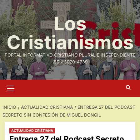
Saltar
al
Los
contenido
Cristianismos
PORTAL INFORMATIVO CRISTIANO PLURAL E INDEPENDIENTE
ISSN 3020-4739
Menú
primario
INICIO
ACTUALIDAD CRISTIANA
ENTREGA 27 DEL PODCAST
SECRETO SIN CONFESIÓN DE MIGUEL DONGIL
ACTUALIDAD CRISTIANA
Entrega 27 del Podcast Secreto