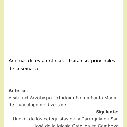
Además de esta noticia se tratan las principales
de la semana.
Navegación
Anterior:
Visita del Arzobispo Ortodoxo Sirio a Santa María
de
de Guadalupe de Riverside
entradas
Siguiente:
Unción de los catequistas de la Parroquia de San
José de la Iglesia Católica en Camboya