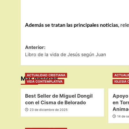
Además se tratan las principales noticias,
rel
Navegación
Anterior:
Libro de la vida de Jesús según Juan
de
entradas
ACTUALIDAD CRISTIANA
ACTUALI
Más historias
VIDA CONTEMPLATIVA
IGLESIA 
Best Seller de Miguel Dongil
Apoyo 
con el Cisma de Belorado
en Tor
Animad
23 de diciembre de 2025
14 de s