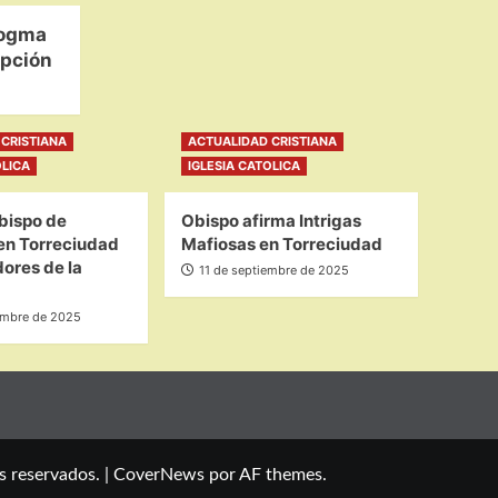
Dogma
epción
CRISTIANA
ACTUALIDAD CRISTIANA
OLICA
IGLESIA CATOLICA
bispo de
Obispo afirma Intrigas
en Torreciudad
Mafiosas en Torreciudad
ores de la
11 de septiembre de 2025
embre de 2025
s reservados.
|
CoverNews
por AF themes.