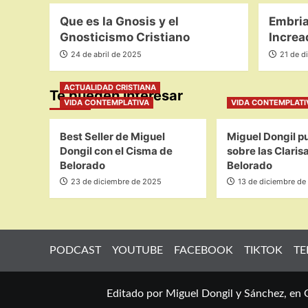
Que es la Gnosis y el
Embria
Gnosticismo Cristiano
Increa
24 de abril de 2025
21 de d
ACTUALIDAD CRISTIANA
Te pueden interesar
VIDA CONTEMPLATIVA
VIDA CONTEMPLATI
Best Seller de Miguel
Miguel Dongil pu
Dongil con el Cisma de
sobre las Claris
Belorado
Belorado
23 de diciembre de 2025
13 de diciembre de
PODCAST
YOUTUBE
FACEBOOK
TIKTOK
TE
Editado por Miguel Dongil y Sánchez, en