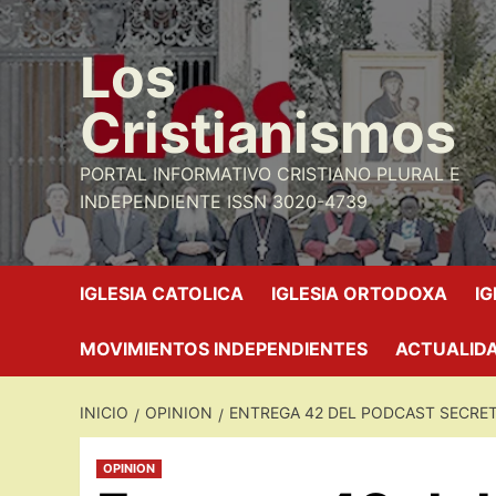
Saltar
al
Los
contenido
Cristianismos
PORTAL INFORMATIVO CRISTIANO PLURAL E
INDEPENDIENTE ISSN 3020-4739
IGLESIA CATOLICA
IGLESIA ORTODOXA
I
MOVIMIENTOS INDEPENDIENTES
ACTUALIDA
INICIO
OPINION
ENTREGA 42 DEL PODCAST SECRET
OPINION