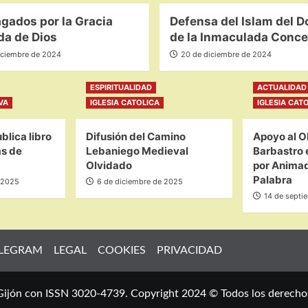
gados por la Gracia
Defensa del Islam del 
da de Dios
de la Inmaculada Conc
iciembre de 2024
20 de diciembre de 2024
ESPIRITUALIDAD
ACTUALIDAD 
VA
IGLESIA CATOLICA
IGLESIA CAT
blica libro
Difusión del Camino
Apoyo al O
as de
Lebaniego Medieval
Barbastro 
Olvidado
por Animad
Palabra
 2025
6 de diciembre de 2025
14 de septi
LEGRAM
LEGAL
COOKIES
PRIVACIDAD
 Gijón con ISSN 3020-4739. Copyright 2024 © Todos los derecho