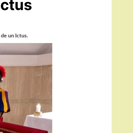
Ictus
 de un Ictus.