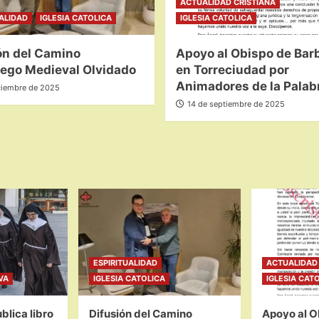
ACTUALIDAD CRISTIANA
UALIDAD
IGLESIA CATOLICA
IGLESIA CATOLICA
ón del Camino
Apoyo al Obispo de Bar
ego Medieval Olvidado
en Torreciudad por
Animadores de la Palab
ciembre de 2025
14 de septiembre de 2025
ESPIRITUALIDAD
ACTUALIDAD 
VA
IGLESIA CATOLICA
IGLESIA CAT
blica libro
Difusión del Camino
Apoyo al O