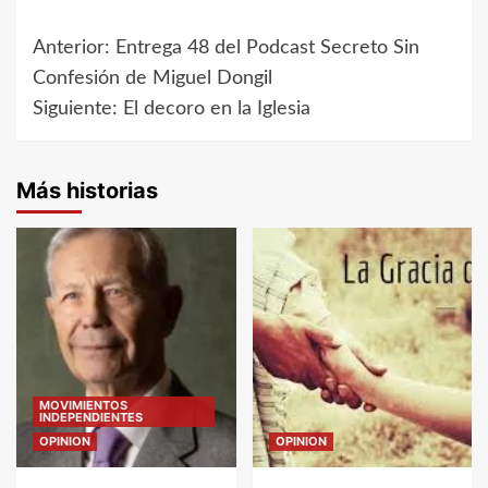
Anterior:
Entrega 48 del Podcast Secreto Sin
Navegación
Confesión de Miguel Dongil
de
Siguiente:
El decoro en la Iglesia
entradas
Más historias
MOVIMIENTOS
INDEPENDIENTES
OPINION
OPINION