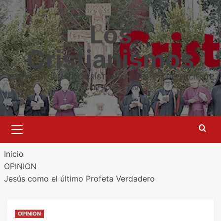
Saltar
al
Los
contenido
Cristianismos
PORTAL INFORMATIVO CRISTIANO PLURAL E INDEPENDIENTE
ISSN 3020-4739
Menú
primario
Inicio
OPINION
Jesús como el último Profeta Verdadero
OPINION