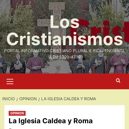
Saltar
al
Los
contenido
Cristianismos
PORTAL INFORMATIVO CRISTIANO PLURAL E INDEPENDIENTE
ISSN 3020-4739
Menú
primario
INICIO
OPINION
LA IGLESIA CALDEA Y ROMA
OPINION
La Iglesia Caldea y Roma