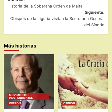
Navegación
Historia de la Soberana Orden de Malta
de
Siguiente:
entradas
Obispos de la Liguria visitan la Secretaría General
del Sínodo
Más historias
MOVIMIENTOS
INDEPENDIENTES
OPINION
OPINION