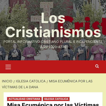
Saltar
al
Los
contenido
Cristianismos
PORTAL INFORMATIVO CRISTIANO PLURAL E INDEPENDIENTE
ISSN 3020-4739
Menú
primario
INICIO
IGLESIA CATOLICA
MISA ECUMÉNICA POR LAS
VÍCTIMAS DE LA DANA
ACTUALIDAD CRISTIANA
IGLESIA CATOLICA
Misa Ecuménica por las Víctimas