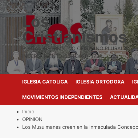
Saltar
al
Los
contenido
Cristianismos
PORTAL INFORMATIVO CRISTIANO PLURAL E
INDEPENDIENTE ISSN 3020-4739
IGLESIA CATOLICA
IGLESIA ORTODOXA
I
MOVIMIENTOS INDEPENDIENTES
ACTUALIDA
Inicio
OPINION
Los Musulmanes creen en la Inmaculada Concepci