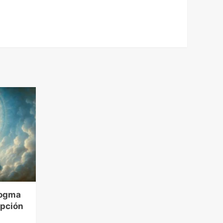
Dogma
epción