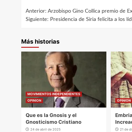
Navegación
Anterior:
Arzobispo Gino Collica premio de 
de
Siguiente:
Presidencia de Siria felicita a los lí
entradas
Más historias
MOVIMIENTOS INDEPENDIENTES
OPINION
OPINION
Que es la Gnosis y el
Embria
Gnosticismo Cristiano
Increa
24 de abril de 2025
21 de d