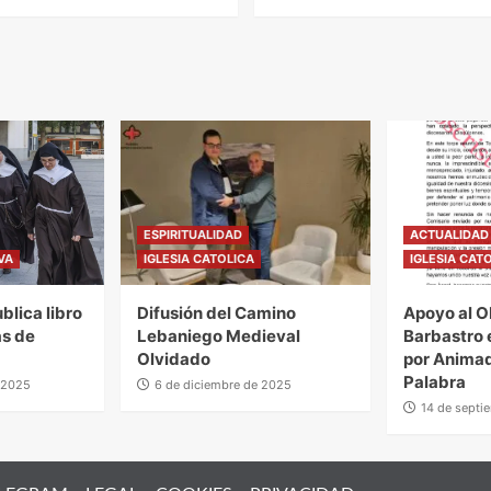
ESPIRITUALIDAD
ACTUALIDAD 
VA
IGLESIA CATOLICA
IGLESIA CAT
blica libro
Difusión del Camino
Apoyo al O
as de
Lebaniego Medieval
Barbastro 
Olvidado
por Animad
Palabra
 2025
6 de diciembre de 2025
14 de septi