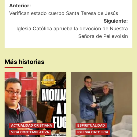
Navegación
Anterior:
Verifican estado cuerpo Santa Teresa de Jesús
de
Siguiente:
entradas
Iglesia Católica aprueba la devoción de Nuestra
Señora de Pellevoisin
Más historias
ACTUALIDAD CRISTIANA
ESPIRITUALIDAD
VIDA CONTEMPLATIVA
IGLESIA CATOLICA