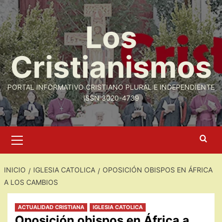
Saltar
al
Los
contenido
Cristianismos
PORTAL INFORMATIVO CRISTIANO PLURAL E INDEPENDIENTE
ISSN 3020-4739
Menú
primario
INICIO
IGLESIA CATOLICA
OPOSICIÓN OBISPOS EN ÁFRICA
A LOS CAMBIOS
ACTUALIDAD CRISTIANA
IGLESIA CATOLICA
Oposición obispos en África a