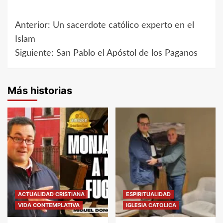
Anterior:
Un sacerdote católico experto en el
Navegación
Islam
de
Siguiente:
San Pablo el Apóstol de los Paganos
entradas
Más historias
ACTUALIDAD CRISTIANA
ESPIRITUALIDAD
VIDA CONTEMPLATIVA
IGLESIA CATOLICA