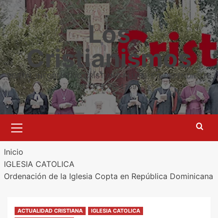
Saltar
al
Los
contenido
Cristianismos
PORTAL INFORMATIVO CRISTIANO PLURAL E INDEPENDIENTE
ISSN 3020-4739
Menú
primario
Inicio
IGLESIA CATOLICA
Ordenación de la Iglesia Copta en República Dominicana
ACTUALIDAD CRISTIANA
IGLESIA CATOLICA