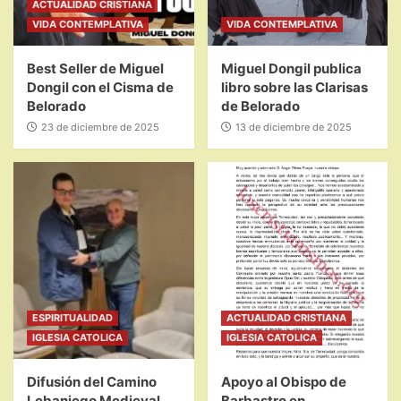
ACTUALIDAD CRISTIANA
VIDA CONTEMPLATIVA
VIDA CONTEMPLATIVA
Best Seller de Miguel
Miguel Dongil publica
Dongil con el Cisma de
libro sobre las Clarisas
Belorado
de Belorado
23 de diciembre de 2025
13 de diciembre de 2025
ESPIRITUALIDAD
ACTUALIDAD CRISTIANA
IGLESIA CATOLICA
IGLESIA CATOLICA
Difusión del Camino
Apoyo al Obispo de
Lebaniego Medieval
Barbastro en