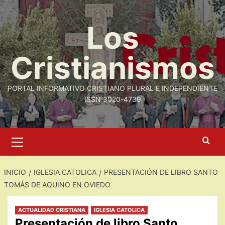
Saltar
al
Los
contenido
Cristianismos
PORTAL INFORMATIVO CRISTIANO PLURAL E INDEPENDIENTE
ISSN 3020-4739
Menú
primario
INICIO
IGLESIA CATOLICA
PRESENTACIÓN DE LIBRO SANTO
TOMÁS DE AQUINO EN OVIEDO
ACTUALIDAD CRISTIANA
IGLESIA CATOLICA
Presentación de libro Santo