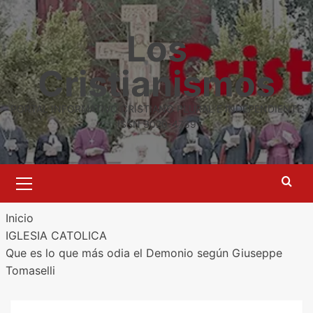
Saltar
al
Los
contenido
Cristianismos
PORTAL INFORMATIVO CRISTIANO PLURAL E INDEPENDIENTE
ISSN 3020-4739
Menú
primario
Inicio
IGLESIA CATOLICA
Que es lo que más odia el Demonio según Giuseppe
Tomaselli