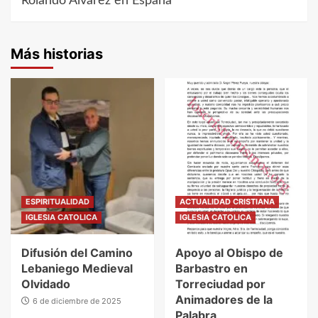
Rolando Álvarez en España
entradas
Más historias
ESPIRITUALIDAD
ACTUALIDAD CRISTIANA
IGLESIA CATOLICA
IGLESIA CATOLICA
Difusión del Camino
Apoyo al Obispo de
Lebaniego Medieval
Barbastro en
Olvidado
Torreciudad por
Animadores de la
6 de diciembre de 2025
Palabra