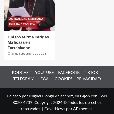
ACTUALIDAD CRISTIANA
IGLESIA CATOLICA
Obispo afirma Intrigas
Mafiosas en
Torreciudad
11 de septiembre de 2025
PODCAST
YOUTUBE
FACEBOOK
TIKTOK
TELEGRAM
LEGAL
COOKIES
PRIVACIDAD
Editado por Miguel Dongil y Sánchez, en Gijón con ISSN
3020-4739. Copyright 2024 © Todos los derechos
reservados.
|
CoverNews
por AF themes.