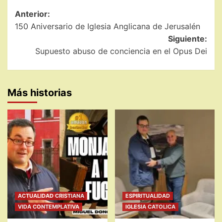
Navegación
Anterior:
150 Aniversario de Iglesia Anglicana de Jerusalén
de
Siguiente:
entradas
Supuesto abuso de conciencia en el Opus Dei
Más historias
ACTUALIDAD CRISTIANA
ESPIRITUALIDAD
VIDA CONTEMPLATIVA
IGLESIA CATOLICA