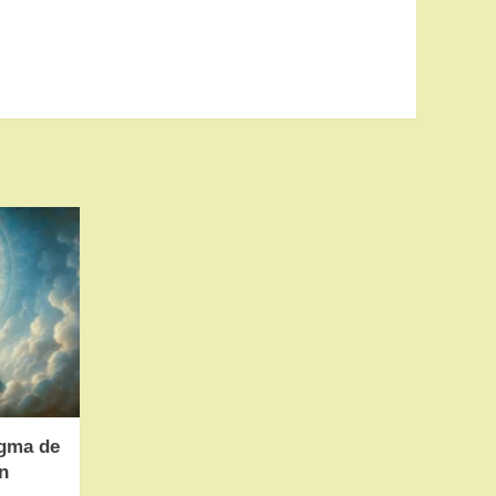
ogma de
n