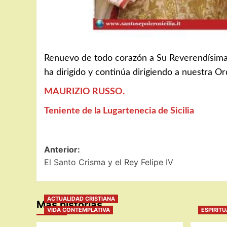
Renuevo de todo corazón a Su Reverendísima 
ha dirigido y continúa dirigiendo a nuestra O
MAURIZIO RUSSO.
Teniente de la Lugartenecia de Sicilia
Navegación
Anterior:
El Santo Crisma y el Rey Felipe IV
de
entradas
ACTUALIDAD CRISTIANA
Más historias
VIDA CONTEMPLATIVA
ESPIRIT