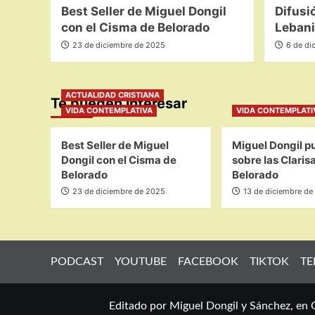
Best Seller de Miguel Dongil
Difusi
con el Cisma de Belorado
Lebani
23 de diciembre de 2025
6 de di
ACTUALIDAD CRISTIANA
Te pueden interesar
VIDA CONTEMPLATIVA
VIDA CONTEMPLATI
Best Seller de Miguel
Miguel Dongil pu
Dongil con el Cisma de
sobre las Claris
Belorado
Belorado
23 de diciembre de 2025
13 de diciembre de
PODCAST
YOUTUBE
FACEBOOK
TIKTOK
TE
Editado por Miguel Dongil y Sánchez, en