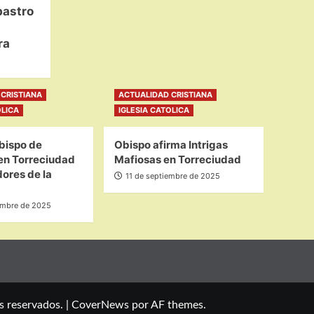
bastro
ra
CRISTIANA
ACTUALIDAD CRISTIANA
OLICA
IGLESIA CATOLICA
bispo de
Obispo afirma Intrigas
en Torreciudad
Mafiosas en Torreciudad
ores de la
11 de septiembre de 2025
embre de 2025
s reservados.
|
CoverNews
por AF themes.