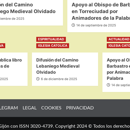
ón del Camino
Apoyo al Obispo de Bar
ego Medieval Olvidado
en Torreciudad por
Animadores de la Palab
ciembre de 2025
14 de septiembre de 2025
ESPIRITUALIDAD
ACTUALIDAD 
VA
IGLESIA CATOLICA
IGLESIA CAT
blica libro
Difusión del Camino
Apoyo al O
as de
Lebaniego Medieval
Barbastro 
Olvidado
por Animad
Palabra
 2025
6 de diciembre de 2025
14 de septi
LEGRAM
LEGAL
COOKIES
PRIVACIDAD
 Gijón con ISSN 3020-4739. Copyright 2024 © Todos los derecho