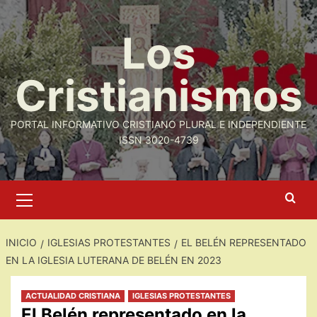
Saltar
al
Los
contenido
Cristianismos
PORTAL INFORMATIVO CRISTIANO PLURAL E INDEPENDIENTE
ISSN 3020-4739
Menú
primario
INICIO
IGLESIAS PROTESTANTES
EL BELÉN REPRESENTADO
EN LA IGLESIA LUTERANA DE BELÉN EN 2023
ACTUALIDAD CRISTIANA
IGLESIAS PROTESTANTES
El Belén representado en la