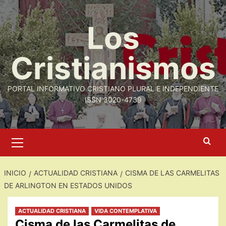
Saltar
al
Los
contenido
Cristianismos
PORTAL INFORMATIVO CRISTIANO PLURAL E INDEPENDIENTE
ISSN 3020-4739
Menú
primario
INICIO
ACTUALIDAD CRISTIANA
CISMA DE LAS CARMELITAS
DE ARLINGTON EN ESTADOS UNIDOS
ACTUALIDAD CRISTIANA
VIDA CONTEMPLATIVA
Cisma de las Carmelitas de