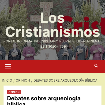
Saltar
al
Los
contenido
Cristianismos
PORTAL INFORMATIVO CRISTIANO PLURAL E INDEPENDIENTE
ISSN 3020-4739
Menú
primario
INICIO
OPINION
DEBATES SOBRE ARQUEOLOGÍA BÍBLICA
OPINION
Debates sobre arqueología
bíblica