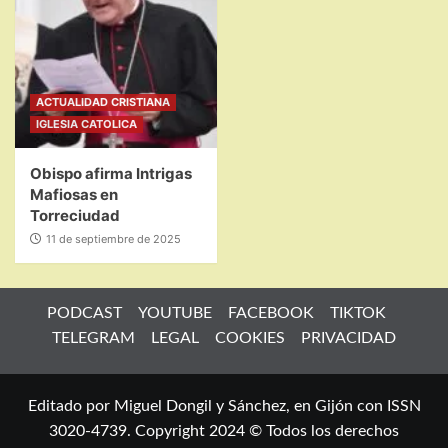
ACTUALIDAD CRISTIANA
IGLESIA CATOLICA
Obispo afirma Intrigas
Mafiosas en
Torreciudad
11 de septiembre de 2025
PODCAST
YOUTUBE
FACEBOOK
TIKTOK
TELEGRAM
LEGAL
COOKIES
PRIVACIDAD
Editado por Miguel Dongil y Sánchez, en Gijón con ISSN
3020-4739. Copyright 2024 © Todos los derechos