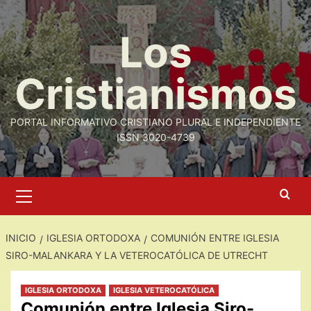
Saltar
al
Los
contenido
Cristianismos
PORTAL INFORMATIVO CRISTIANO PLURAL E INDEPENDIENTE
ISSN 3020-4739
Menú
primario
INICIO
IGLESIA ORTODOXA
COMUNIÓN ENTRE IGLESIA
SIRO-MALANKARA Y LA VETEROCATÓLICA DE UTRECHT
IGLESIA ORTODOXA
IGLESIA VETEROCATÓLICA
Comunión entre Iglesia Siro-