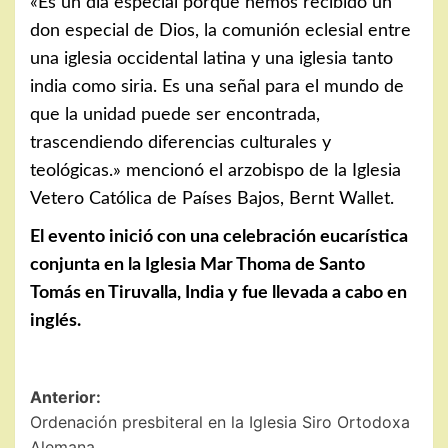
«Es un día especial porque hemos recibido un
don especial de Dios, la comunión eclesial entre
una iglesia occidental latina y una iglesia tanto
india como siria. Es una señal para el mundo de
que la unidad puede ser encontrada,
trascendiendo diferencias culturales y
teológicas.» mencionó el arzobispo de la Iglesia
Vetero Católica de Países Bajos, Bernt Wallet.
El evento inició con una celebración eucarística
conjunta en la Iglesia Mar Thoma de Santo
Tomás en Tiruvalla, India y fue llevada a cabo en
inglés.
Navegación
Anterior:
Ordenación presbiteral en la Iglesia Siro Ortodoxa
de
Alemana