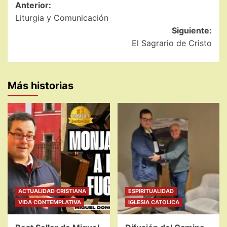
Navegación
Anterior:
Liturgia y Comunicación
de
Siguiente:
entradas
El Sagrario de Cristo
Más historias
ACTUALIDAD CRISTIANA
ESPIRITUALIDAD
VIDA CONTEMPLATIVA
IGLESIA CATOLICA