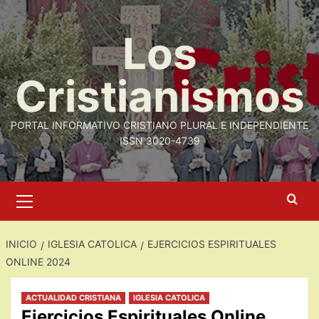
Saltar
al
Los
contenido
Cristianismos
PORTAL INFORMATIVO CRISTIANO PLURAL E INDEPENDIENTE
ISSN 3020-4739
Menú
primario
INICIO
IGLESIA CATOLICA
EJERCICIOS ESPIRITUALES
ONLINE 2024
ACTUALIDAD CRISTIANA
IGLESIA CATOLICA
Ejercicios Espirituales Online