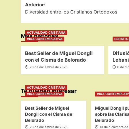
Navegación
Anterior:
Diversidad entre los Cristianos Ortodoxos
de
entradas
ACTUALIDAD CRISTIANA
Más historias
VIDA CONTEMPLATIVA
ESPIRIT
Best Seller de Miguel Dongil
Difusi
con el Cisma de Belorado
Lebani
23 de diciembre de 2025
6 de di
ACTUALIDAD CRISTIANA
Te pueden interesar
VIDA CONTEMPLATIVA
VIDA CONTEMPLATI
Best Seller de Miguel
Miguel Dongil pu
Dongil con el Cisma de
sobre las Claris
Belorado
Belorado
23 de diciembre de 2025
13 de diciembre de