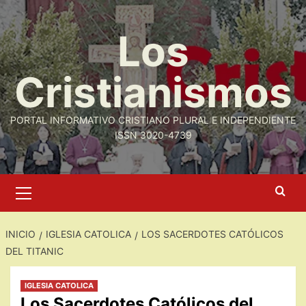
Saltar
al
Los
contenido
Cristianismos
PORTAL INFORMATIVO CRISTIANO PLURAL E INDEPENDIENTE
ISSN 3020-4739
Menú
primario
INICIO
IGLESIA CATOLICA
LOS SACERDOTES CATÓLICOS
DEL TITANIC
IGLESIA CATOLICA
Los Sacerdotes Católicos del