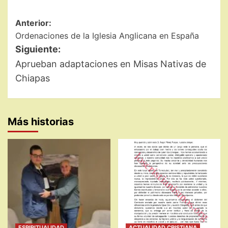
Navegación
Anterior:
Ordenaciones de la Iglesia Anglicana en España
de
Siguiente:
entradas
Aprueban adaptaciones en Misas Nativas de
Chiapas
Más historias
ESPIRITUALIDAD
ACTUALIDAD CRISTIANA